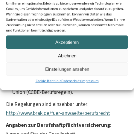
Berufsbezeichnung:
Um Ihnen ein optimales Erlebnis zu bieten, verwenden wir Technologien wie
Cookies, um Geräteinformationen zu speichern und/oder darauf zuzugreifen.
Rechtsanwältin (verliehen in Deutschland)
Wenn Sie diesen Technologien zustimmen, können wir Daten wie das
Surfverhalten oder eindeutige IDs auf dieser Website verarbeiten. Wenn Sie Ihre
Zustimmung nicht erteilen oder zurückziehen, können bestimmte Merkmale
Es gelten folgende berufsrechtliche Regelungen:
und Funktionen beeinträchtigt werden.
Bundesrechtsanwaltsordnung (BRAO),
Akzeptieren
Berufsordnung (BORA),
Fachanwaltsordnung (FAO),
Ablehnen
Rechtsanwaltsvergütungsgesetz (RVG),
Einstellungen ansehen
Bundesrechtsanwaltsgebührenordnung (BRAGO),
Cookie-Richtlinie
Datenschutz
Impressum
Berufsregeln der Rechtsanwälte der Europäischen
Union (CCBE-Berufsregeln).
Die Regelungen sind einsehbar unter:
http://www.brak.de/fuer-anwaelte/berufsrecht
Angaben zur Berufshaftpflichtversicherung: