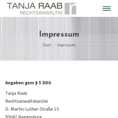
Impressum
Sie befinden sich hier:
Start
Impressum
Angaben gem § 5 DDG
Tanja Raab
Rechtsanwaltskanzlei
D.-Martin-Luther-Straße 15
93047 Regensburg